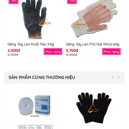
-26%
-16%
Găng Tay Len Muối Tiêu 50g
Găng Tay Len Phủ Hạt Nhựa 60g
Gă
2,000đ
3,700đ
Li
Mua ngay
Mua ngay
2,700đ
4,400đ
SẢN PHẨM CÙNG THƯƠNG HIỆU
-