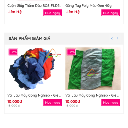
Găng Tay Poly Màu Đen 40g
Gă
Cuộn Giấy Thấm Dầu BOS-FLD3802S
Liên Hệ
Liên Hệ
2,
Mua ngay
Mua ngay
2,
SẢN PHẨM GIẢM GIÁ
-33%
-33%
-
Gă
Vải Lau Máy Công Nghiệp - Giẻ Lau Máy Công Nghiệp
Vải Lau Máy Công Nghiệp - Giẻ Lau Máy Công Nghiệp
10,000đ
10,000đ
2,
Mua ngay
Mua ngay
15,000đ
15,000đ
2,