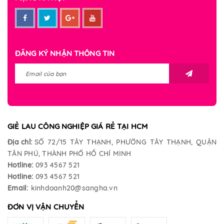
ĐĂNG KÝ NHẬN THÔNG TIN
GIẺ LAU CÔNG NGHIỆP GIÁ RẺ TẠI HCM
Địa chỉ:
SỐ 72/15 TÂY THẠNH, PHƯỜNG TÂY THẠNH, QUẬN
TÂN PHÚ, THÀNH PHỐ HỒ CHÍ MINH
Hotline:
093 4567 521
Hotline:
093 4567 521
Email:
kinhdoanh20@sangha.vn
ĐƠN VỊ VẬN CHUYỂN