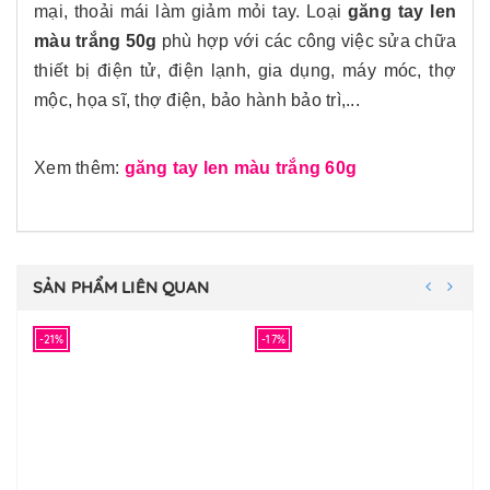
mại, thoải mái làm giảm mỏi tay. Loại
găng tay len
màu trắng 50g
phù hợp với các công việc sửa chữa
thiết bị điện tử, điện lạnh, gia dụng, máy móc, thợ
mộc, họa sĩ, thợ điện, bảo hành bảo trì,...
Xem thêm:
găng tay len màu trắng 60g
SẢN PHẨM LIÊN QUAN
-21%
-17%
-