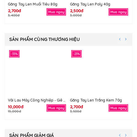
Găng Tay Len Muối Tiêu 80g
Găng Tay Len Poly 40g
Gă
2,700đ
2,500đ
2,
Mua ngay
Mua ngay
3,400đ
3,000đ
3,
SẢN PHẨM CÙNG THƯƠNG HIỆU
-33%
-23%
-
Găng Tay Len Trắng Kem 70g
Gă
Vải Lau Máy Công Nghiệp - Giẻ Lau Máy Công Nghiệp
10,000đ
2,700đ
2,
Mua ngay
Mua ngay
15,000đ
3,500đ
3,
SẢN PHẨM GIẢM GIÁ