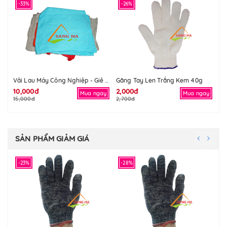
-33%
-26%
-
Găng Tay Len Trắng Kem 40g
Gă
Vải Lau Máy Công Nghiệp - Giẻ Lau Máy Công Nghiệp
10,000đ
2,000đ
2,
Mua ngay
Mua ngay
15,000đ
2,700đ
2,
SẢN PHẨM GIẢM GIÁ
-23%
-28%
-