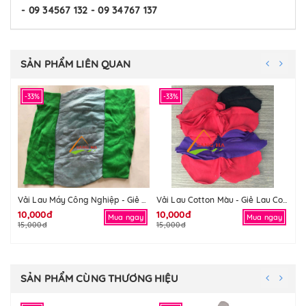
- 09 34567 132 - 09 34767 137
SẢN PHẨM LIÊN QUAN
-33%
-33%
-
Vải Lau Máy Công Nghiệp - Giẻ Lau Máy Công Nghiệp
Vải Lau Cotton Màu - Giẻ Lau Cotton Màu
10,000đ
10,000đ
10
Mua ngay
Mua ngay
15,000đ
15,000đ
15
SẢN PHẨM CÙNG THƯƠNG HIỆU