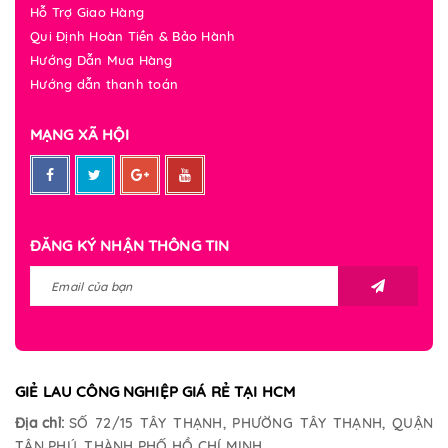
Hỗ Trợ Giao Hàng
Qui Định Hoàn Tiền & Bảo Hành
Hướng Dẫn Mua Hàng
Hướng dẫn thanh toán
MẠNG XÃ HỘI
ĐĂNG KÝ NHẬN THÔNG TIN
GIẺ LAU CÔNG NGHIỆP GIÁ RẺ TẠI HCM
Địa chỉ:
SỐ 72/15 TÂY THẠNH, PHƯỜNG TÂY THẠNH, QUẬN
TÂN PHÚ, THÀNH PHỐ HỒ CHÍ MINH